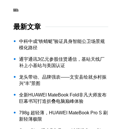
最新文章
中科中成“铁蜻蜓”验证具身智能公卫场景规
模化路径
通宇通讯3亿元参股佳贤通信，基站天线厂
补上小基站与美国认证
龙头带动、品牌强农——文安县绘就乡村振
兴“丰”景图
全新HUAWEI MateBook Fold非凡大师发布
巨幕书写打造折叠电脑巅峰体验
798g 超轻薄，HUAWEI MateBook Pro S 刷
新轻薄极限