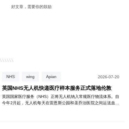
好文章，需要你的鼓励
NHS
wing
Apian
2026-07-20
英国NHS无人机快递医疗样本服务正式落地伦敦
英国国家医疗服务（NHS）正将无人机纳入常规医疗物流体系。自
今年2月起，无人机每天在雷恩斯公园和圣乔治医院之间运送血液
等诊断样本，飞行仅需3分钟，比公路运输快约85%，且碳排放减
少高达98%。目前已有逾2000名患者受益。NHS计划将该服务扩
展至圣赫利尔、克罗伊登等多家医院，最终惠及约180万名患者。
该网络由英国医疗初创公司Apian与谷歌旗下Wing合作运营。