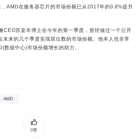
必选项，AI是生存项
因湃电池 × 达索系统：如何共创出一套
以来，AMD在服务器芯片的市场份额已从2017年的0.8%提升
业最佳实践
MD总裁兼CEO苏姿丰博士在今年的第一季度，曾经做过一个公开
是在未来的几个季度实现双位数的市场份额。他本人也非常
D(数据中心)市场份额增长的助力。
AMD
0赞