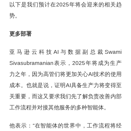
以下是我们预计在2025年将会迎来的相关趋
势。
更多部署
亚马逊云科技AI与数据副总裁Swami
Sivasubramanian表示，2025年将成为生产
力之年，因为高管们将更加关心AI技术的使用
成本。也就是说，证明AI具备生产力将变得至
关重要，而这又要求我们先了解负责改善内部
工作流程并对接其他服务的多种智能体。
他表示：“在智能体的世界中，工作流程将经