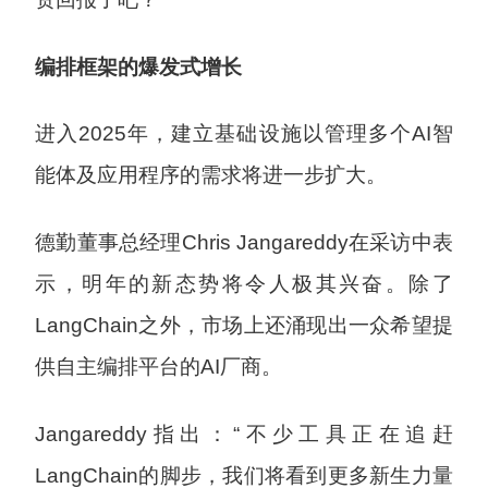
编排框架的爆发式增长
进入2025年，建立基础设施以管理多个AI智
能体及应用程序的需求将进一步扩大。
德勤董事总经理Chris Jangareddy在采访中表
示，明年的新态势将令人极其兴奋。除了
LangChain之外，市场上还涌现出一众希望提
供自主编排平台的AI厂商。
Jangareddy指出：“不少工具正在追赶
LangChain的脚步，我们将看到更多新生力量