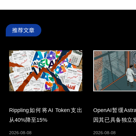
Rippling如何将AI Token支出
OpenAI暂缓As
从40%降至15%
因其已具备独立
能力
2026-08-08
2026-08-08