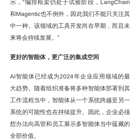
示，“编排框架仍处于试验阶段，LangChain
和Magentic也不例外，因此我们不能只关注其
中一种。该领域的工具开发尚在早期，而且未
来将会持续发展。”
更好的智能体，更广泛的集成空间
AI智能体已经成为2024年企业应用领域的最
大趋势。随着组织准备将多种智能体部署到其
工作流程当中，智能体从一个系统跨越至另一
系统的可能性也在持续提升。因此，企业必须
想办法向高管和员工展示多智能体当中蕴藏的
全部价值。