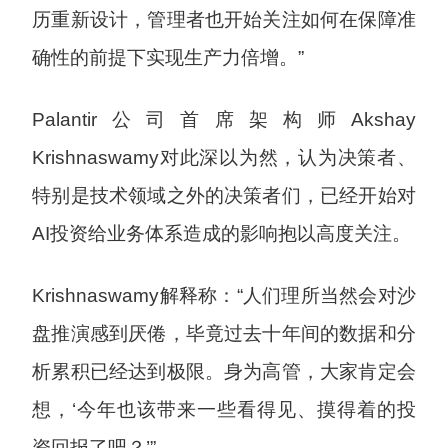
历重新设计，管理者也开始关注如何在保障准
确性的前提下实现生产力倍增。”
Palantir公司首席架构师Akshay
Krishnaswamy对此深以为然，认为决策者、
特别是技术领域之外的决策者们，已经开始对
AI投资给业务体系造成的影响抱以高度关注。
Krishnaswamy解释称：“人们理所当然会对沙
盘推演感到厌倦，毕竟过去十年间的数据和分
析累积已经达到极限。身为高管，大家肯定会
想，‘今年也该带来一些看得见、摸得着的投
资回报了吧？’”